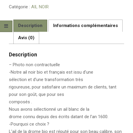
NOIR
Catégorie :
AIL NOIR
BIO
FRANCAIS
1
Description
Informations complémentaires
Kg
FRAIS
Avis (0)
DE
PORT
Description
OFFERTS
– Photo non contractuelle
-Notre ail noir bio et français est issu d’une
sélection et d’une transformation très
rigoureuse, pour satisfaire un maximum de clients, tant
pour son goût, que pour ses
composés .
Nous avons sélectionné un ail blanc de la
drome connu depuis des écrits datant de l’an 1600.
-Pourquoi ce choix ?
L’ail de la drome bio est réputé pour son beau calibre, son