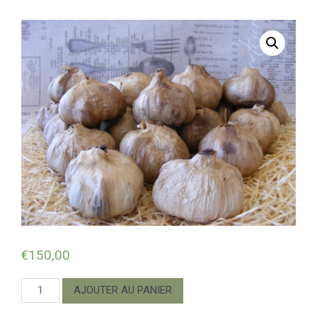
€
150,00
quantité
AJOUTER AU PANIER
de
AIL