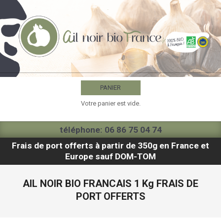
Skip
to
content
AIL
NOIR
PANIER
BIO
Votre panier est vide.
FRANCE
Primary
téléphone: 06 86 75 04 74
Navigation
Frais de port offerts à partir de 350g en France et
Menu
Europe sauf DOM-TOM
AIL NOIR BIO FRANCAIS 1 Kg FRAIS DE
PORT OFFERTS