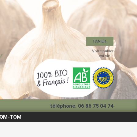
PANIER
Votre panier
est vide.
téléphone: 06 86 75 04 74
f DOM-TOM