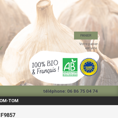
PANIER
Votre panier
est vide.
téléphone: 06 86 75 04 74
f DOM-TOM
F9857