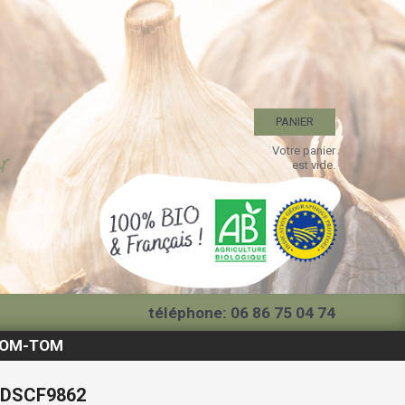
PANIER
Votre panier
est vide.
téléphone: 06 86 75 04 74
f DOM-TOM
DSCF9862