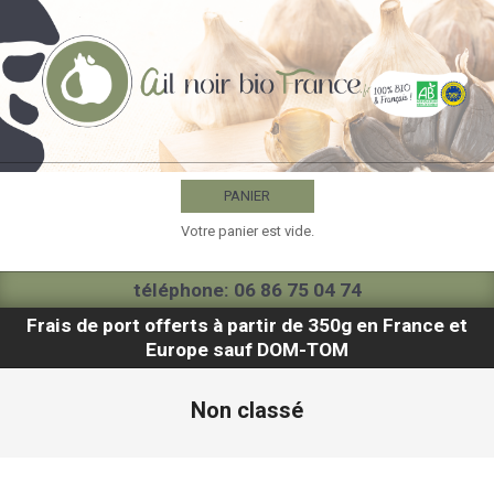
Skip
to
content
AIL
NOIR
PANIER
BIO
Votre panier est vide.
FRANCE
Primary
téléphone: 06 86 75 04 74
Navigation
Frais de port offerts à partir de 350g en France et
Menu
Europe sauf DOM-TOM
Non classé